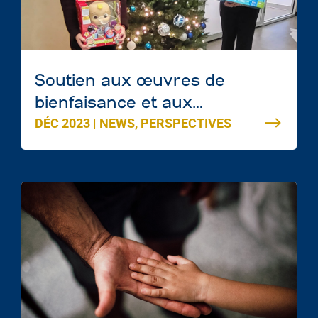
Soutien aux œuvres de
bienfaisance et aux
DÉC 2023
|
NEWS
,
PERSPECTIVES
communautés d’Edmonton en
cette période des Fêtes