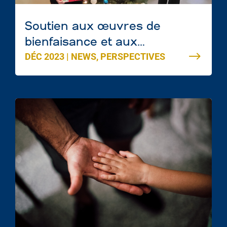
Soutien aux œuvres de
bienfaisance et aux
DÉC 2023
|
NEWS
,
PERSPECTIVES
communautés d’Edmonton en
cette période des Fêtes