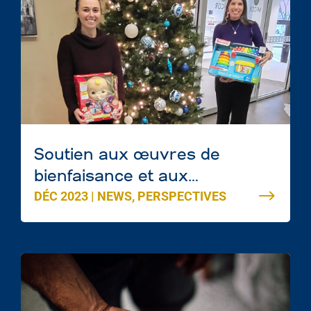
Soutien aux œuvres de
bienfaisance et aux
DÉC 2023
|
NEWS
,
PERSPECTIVES
communautés d’Edmonton en
cette période des Fêtes