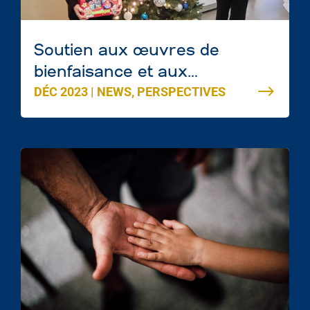
Soutien aux œuvres de
bienfaisance et aux
DÉC 2023
|
NEWS
,
PERSPECTIVES
communautés d’Edmonton en
cette période des Fêtes