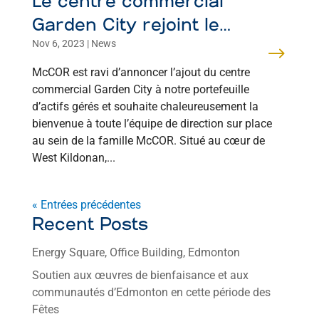
Le centre commercial
Garden City rejoint le
Nov 6, 2023
|
News
portefeuille d’actifs gérés de
McCOR !
McCOR est ravi d’annoncer l’ajout du centre
commercial Garden City à notre portefeuille
d’actifs gérés et souhaite chaleureusement la
bienvenue à toute l’équipe de direction sur place
au sein de la famille McCOR. Situé au cœur de
West Kildonan,...
« Entrées précédentes
Recent Posts
Energy Square, Office Building, Edmonton
Soutien aux œuvres de bienfaisance et aux
communautés d’Edmonton en cette période des
Fêtes